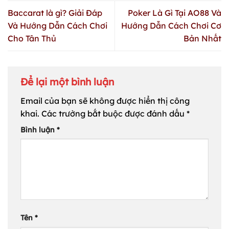
Baccarat là gì? Giải Đáp
Poker Là Gì Tại AO88 Và
Và Hướng Dẫn Cách Chơi
Hướng Dẫn Cách Chơi Cơ
Cho Tân Thủ
Bản Nhất
Để lại một bình luận
Email của bạn sẽ không được hiển thị công
khai.
Các trường bắt buộc được đánh dấu
*
Bình luận
*
Tên
*