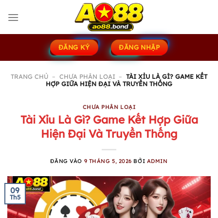
Bỏ
qua
nội
dung
ĐĂNG KÝ
ĐĂNG NHẬP
TRANG CHỦ
–
CHƯA PHÂN LOẠI
–
TÀI XỈU LÀ GÌ? GAME KẾT
HỢP GIỮA HIỆN ĐẠI VÀ TRUYỀN THỐNG
CHƯA PHÂN LOẠI
Tài Xỉu Là Gì? Game Kết Hợp Giữa
Hiện Đại Và Truyền Thống
ĐĂNG VÀO
9 THÁNG 5, 2026
BỞI
ADMIN
09
Th5