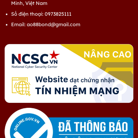
Minh, Việt Nam
Số điện thoại:
0973825111
Email:
ao88bond@gmail.com