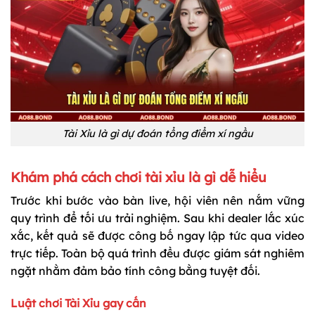
Tài Xỉu là gì dự đoán tổng điểm xí ngầu
Khám phá cách chơi tài xỉu là gì dễ hiểu
Trước khi bước vào bàn live, hội viên nên nắm vững
quy trình để tối ưu trải nghiệm. Sau khi dealer lắc xúc
xắc, kết quả sẽ được công bố ngay lập tức qua video
trực tiếp. Toàn bộ quá trình đều được giám sát nghiêm
ngặt nhằm đảm bảo tính công bằng tuyệt đối.
Luật chơi Tài Xỉu gay cấn