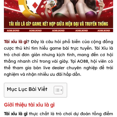
Tài xỉu là gì
? Đây là câu hỏi phổ biến của cộng đồng
cược thủ khi tìm hiểu game bài trực tuyến. Tài Xỉu là
trò chơi đơn giản nhưng kịch tính, mang đến cơ hội
thắng nhanh chỉ trong vài giây. Tại AO88, hội viên có
thể tham gia bàn live dealer chuyên nghiệp để trải
nghiệm và nhận nhiều ưu đãi hấp dẫn.
Mục Lục Bài Viết
Giới thiệu tài xỉu là gì
Tài xỉu là gì
thực chất là trò chơi dự đoán tổng điểm