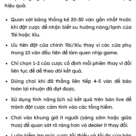
hiệu quả:
Quan sát bảng thống kê 20-30 ván gần nhất trước
khi đặt cược để nhận biết xu hướng nóng/lạnh của
Tài hoặc Xỉu.
Ưu tiên đặt cửa chính Tài/Xỉu thay vì các cửa phụ
trong 10 ván đầu tiên để làm quen nhịp game.
Chỉ chọn 1-2 cửa cược cố định mỗi phiên thay vì đổi
liên tục để dễ theo dõi kết quả.
Dừng chơi khi đã thắng liên tiếp 4-5 ván để bảo
toàn lợi nhuận đã đạt được.
Sử dụng tính năng lịch sử kết quả trên bàn live để
tránh đặt cược cảm tính vào các tổng hiếm.
Chơi vào khung giờ ít người (sáng sớm hoặc giữa
trưa) để quan sát rõ ràng hơn và dealer ít thay đổi.
Luôn kiểm tra mức cược tối thiểu và tối đa của bàn