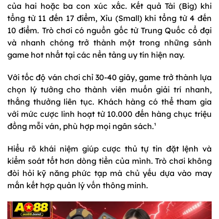
của hai hoặc ba con xúc xắc. Kết quả Tài (Big) khi
tổng từ 11 đến 17 điểm, Xỉu (Small) khi tổng từ 4 đến
10 điểm. Trò chơi có nguồn gốc từ Trung Quốc cổ đại
và nhanh chóng trở thành một trong những sảnh
game hot nhất tại các nền tảng uy tín hiện nay.
Với tốc độ ván chơi chỉ 30-40 giây, game trở thành lựa
chọn lý tưởng cho thành viên muốn giải trí nhanh,
thắng thưởng liên tục. Khách hàng có thể tham gia
với mức cược linh hoạt từ 10.000 đến hàng chục triệu
đồng mỗi ván, phù hợp mọi ngân sách.¹
Hiểu rõ khái niệm giúp cược thủ tự tin đặt lệnh và
kiểm soát tốt hơn dòng tiền của mình. Trò chơi không
đòi hỏi kỹ năng phức tạp mà chủ yếu dựa vào may
mắn kết hợp quản lý vốn thông minh.