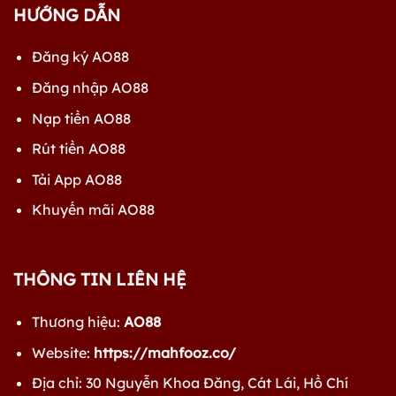
HƯỚNG DẪN
Đăng ký AO88
Đăng nhập AO88
Nạp tiền AO88
Rút tiền AO88
Tải App AO88
Khuyến mãi AO88
THÔNG TIN LIÊN HỆ
Thương hiệu:
AO88
Website:
https://mahfooz.co/
Địa chỉ:
30 Nguyễn Khoa Đăng, Cát Lái, Hồ Chí