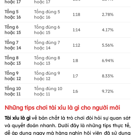
hoặc 17
hoặc 17
Tổng 5
Tổng đúng 5
1:18
2.78%
hoặc 16
hoặc 16
Tổng 6
Tổng đúng 6
1:14
4.17%
hoặc 15
hoặc 15
Tổng 7
Tổng đúng 7
1:12
5.56%
hoặc 14
hoặc 14
Tổng 8
Tổng đúng 8
1:8
6.94%
hoặc 13
hoặc 13
Tổng 9
Tổng đúng 9
1:7
8.33%
hoặc 12
hoặc 12
Tổng 10
Tổng đúng 10
1:6
9.72%
hoặc 11
hoặc 11
Những tips chơi tài xỉu là gì cho người mới
Tài xỉu là gì
về bản chất là trò chơi đòi hỏi sự quan sát
và quyết đoán nhanh. Dưới đây là những tips thực tế,
dễ áp dụng ngay mà hàng nghìn hội viên đã sử dụng