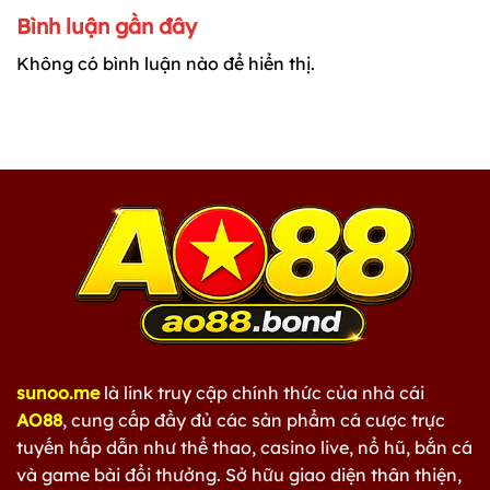
Bình luận gần đây
Không có bình luận nào để hiển thị.
sunoo.me
là link truy cập chính thức của nhà cái
AO88
, cung cấp đầy đủ các sản phẩm cá cược trực
tuyến hấp dẫn như thể thao, casino live, nổ hũ, bắn cá
và game bài đổi thưởng. Sở hữu giao diện thân thiện,