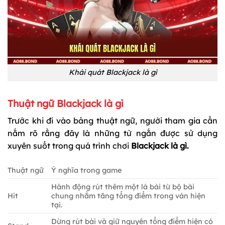
Khái quát Blackjack là gì
Thuật ngữ Blackjack là gì
Trước khi đi vào bảng thuật ngữ, người tham gia cần
nắm rõ rằng đây là những từ ngắn được sử dụng
xuyên suốt trong quá trình chơi
Blackjack là gì.
Thuật ngữ
Ý nghĩa trong game
Hành động rút thêm một lá bài từ bộ bài
Hit
chung nhằm tăng tổng điểm trong ván hiện
tại.
Dừng rút bài và giữ nguyên tổng điểm hiện có