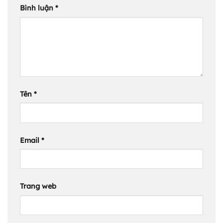
Bình luận
*
Tên
*
Email
*
Trang web