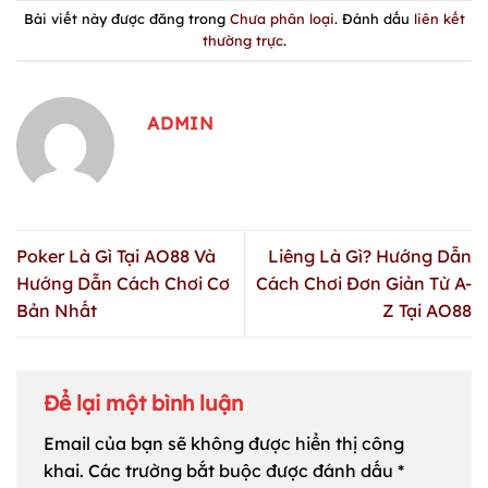
Bài viết này được đăng trong
Chưa phân loại
. Đánh dấu
liên kết
thường trực
.
ADMIN
Poker Là Gì Tại AO88 Và
Liêng Là Gì? Hướng Dẫn
Hướng Dẫn Cách Chơi Cơ
Cách Chơi Đơn Giản Từ A-
Bản Nhất
Z Tại AO88
Để lại một bình luận
Email của bạn sẽ không được hiển thị công
khai.
Các trường bắt buộc được đánh dấu
*