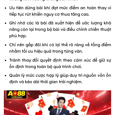
Ưu tiên dừng bài khi đạt mức điểm an toàn thay vì
tiếp tục rút khiến nguy cơ thua tăng cao.
Ghi nhớ các lá bài đã xuất hiện để ước lượng khả
năng còn lại trong bộ bài và điều chỉnh chiến thuật
phù hợp.
Chỉ nên gấp đôi khi có lợi thế rõ ràng về tổng điểm
nhằm tối ưu hiệu quả trong từng ván.
Tránh thay đổi quyết định theo cảm xúc để giữ sự
ổn định trong toàn bộ quá trình chơi.
Quản lý mức cược hợp lý giúp duy trì nguồn vốn ổn
định và kéo dài thời gian trải nghiệm.