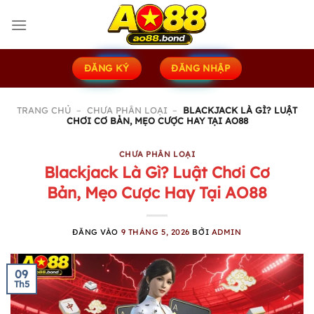
Bỏ
qua
nội
dung
ĐĂNG KÝ
ĐĂNG NHẬP
TRANG CHỦ
–
CHƯA PHÂN LOẠI
–
BLACKJACK LÀ GÌ? LUẬT
CHƠI CƠ BẢN, MẸO CƯỢC HAY TẠI AO88
CHƯA PHÂN LOẠI
Blackjack Là Gì? Luật Chơi Cơ
Bản, Mẹo Cược Hay Tại AO88
ĐĂNG VÀO
9 THÁNG 5, 2026
BỞI
ADMIN
09
Th5