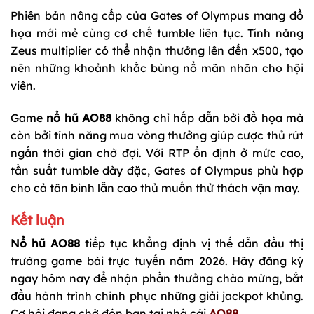
Phiên bản nâng cấp của Gates of Olympus mang đồ
họa mới mẻ cùng cơ chế tumble liên tục. Tính năng
Zeus multiplier có thể nhận thưởng lên đến x500, tạo
nên những khoảnh khắc bùng nổ mãn nhãn cho hội
viên.
Game
nổ hũ AO88
không chỉ hấp dẫn bởi đồ họa mà
còn bởi tính năng mua vòng thưởng giúp cược thủ rút
ngắn thời gian chờ đợi. Với RTP ổn định ở mức cao,
tần suất tumble dày đặc, Gates of Olympus phù hợp
cho cả tân binh lẫn cao thủ muốn thử thách vận may.
Kết luận
Nổ hũ AO88
tiếp tục khẳng định vị thế dẫn đầu thị
trường game bài trực tuyến năm 2026. Hãy đăng ký
ngay hôm nay để nhận phần thưởng chào mừng, bắt
đầu hành trình chinh phục những giải jackpot khủng.
Cơ hội đang chờ đón bạn tại nhà cái
AO88
.