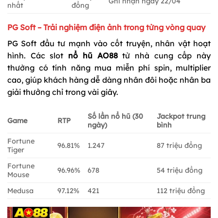
Ghi nhận ngày 22/04
nhất
đồng
PG Soft – Trải nghiệm điện ảnh trong từng vòng quay
PG Soft đầu tư mạnh vào cốt truyện, nhân vật hoạt
hình. Các slot
nổ hũ AO88
từ nhà cung cấp này
thường có tính năng mua miễn phí spin, multiplier
cao, giúp khách hàng dễ dàng nhân đôi hoặc nhân ba
giải thưởng chỉ trong vài giây.
Số lần nổ hũ (30
Jackpot trung
Game
RTP
ngày)
bình
Fortune
96.81%
1.247
87 triệu đồng
Tiger
Fortune
96.96%
678
54 triệu đồng
Mouse
Medusa
97.12%
421
112 triệu đồng