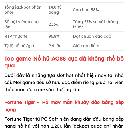
Tổng jackpot phân
14.8 tỷ
Cao hơn 38%
phối
đồng
Số hội viên trúng
Tăng 27% so với tháng
2.156
lớn
trước
RTP thực tế
96.8%
Đạt chuẩn cao cấp
Tỷ lệ nổ hũ/giờ
9.4 lần
Giờ cao điểm
Top game Nổ hũ AO88 cực đã không thể bỏ
qua
Dưới đây là những tựa slot hot nhất hiện nay tại nhà
cái. Mỗi game đều sở hữu đặc điểm riêng giúp hội viên
thỏa mãn đam mê săn thưởng lớn.
Fortune Tiger – Hổ may mắn khuấy đảo bảng xếp
hạng
Fortune Tiger từ PG Soft hiện đang dẫn đầu bảng xếp
hạng nổ hũ với hơn 1.200 lần jackpot được ghi nhận