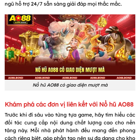
ngũ hỗ trợ 24/7 sẵn sàng giải đáp mọi thắc mắc.
Nổ hũ AO88 có giao diện mượt mà
Khám phá các đơn vị liên kết với Nổ hũ AO88
Trước khi đi sâu vào từng tựa game, hãy tìm hiểu các
đối tác cung cấp nội dung chất lượng cao cho nền
tảng này. Mỗi nhà phát hành đều mang đến phong
cách riêng biệt, góp phần tạo nên sự đa dạng cho kho