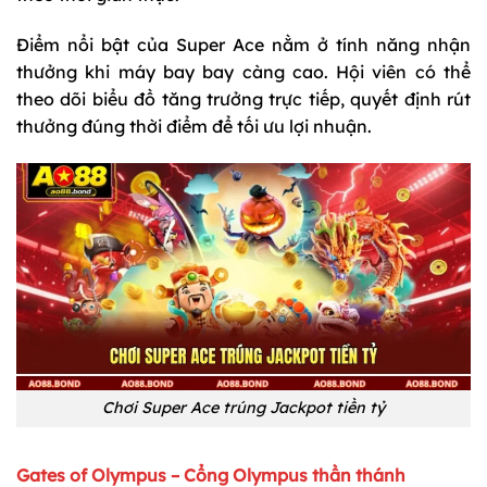
Điểm nổi bật của Super Ace nằm ở tính năng nhận
thưởng khi máy bay bay càng cao. Hội viên có thể
theo dõi biểu đồ tăng trưởng trực tiếp, quyết định rút
thưởng đúng thời điểm để tối ưu lợi nhuận.
Chơi Super Ace trúng Jackpot tiền tỷ
Gates of Olympus – Cổng Olympus thần thánh